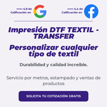
⭑⭑⭑⭑⭑
4,9 de
⭑⭑⭑⭑⭑
4,4 de
Calificación en
Calificación en
Impresión DTF TEXTIL -
TRANSFER
Personalizar cualquier
tipo de textil
Durabilidad y calidad increíble.
Servicio por metros, estampado y ventas de
productos
SOLICITA TU COTIZACIÓN GRATIS