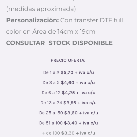
(medidas aproximada)
Personalización:
Con transfer DTF full
color en Área de 14cm x 19cm
CONSULTAR STOCK DISPONIBLE
PRECIO OFERTA:
De 1 a 2
$5,70 + iva c/u
De 3 a 5
$4,60 + iva c/u
De 6 a 12
$4,25 + iva c/u
De 13 a 24
$3,95 + iva c/u
De 25 a 50
$3,60 + iva c/u
De 51 a 100
$3,40 + iva c/u
+ de 100
$3,30 + iva c/u