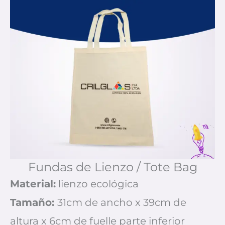
Fundas de Lienzo / Tote Bag
Material:
lienzo ecológica
Tamaño:
31cm de ancho x 39cm de
altura x 6cm de fuelle parte inferior