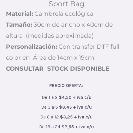
Sport Bag
Material:
Cambrela ecológica
Tamaño:
30cm de ancho x 40cm de
altura (medidas aproximada)
Personalización:
Con transfer DTF full
color en Área de 14cm x 19cm
CONSULTAR STOCK DISPONIBLE
PRECIO OFERTA:
De 1 a 2
$4,50 + iva c/u
De 3 a 5
$3,45 + iva c/u
De 6 a 12
$3,25 + iva c/u
De 13 a 24
$2,95 + iva c/u