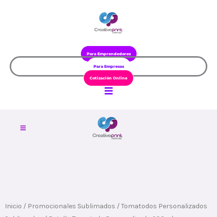
Ir
al
contenido
Para Emprendedores
Para Empresas
Cotización Online
Inicio
/
Promocionales Sublimados
/
Tomatodos Personalizados