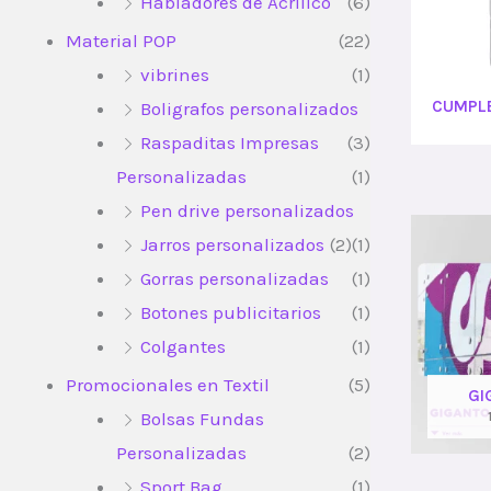
Habladores de Acrílico
(6)
Material POP
(22)
vibrines
(1)
CUMPLE
Boligrafos personalizados
Raspaditas Impresas
(3)
Personalizadas
(1)
Pen drive personalizados
Jarros personalizados
(2)
(1)
Gorras personalizadas
(1)
Botones publicitarios
(1)
Colgantes
(1)
Promocionales en Textil
(5)
GI
Bolsas Fundas
Personalizadas
(2)
Sport Bag
(1)