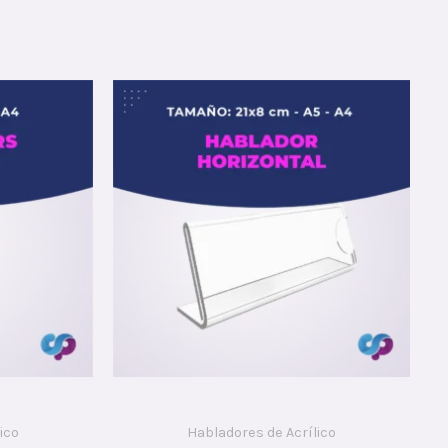
ico
Habladores de Acrílico