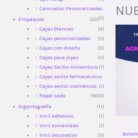
NU
Camisetas Personalizadas
(1)
Empaques
(32)
Cajas Blancas
(4)
Cajas personalizadas
(3)
Cajas con diseño
(3)
Cajas para joyas
(3)
Cajas Sector Alimenticio
(1)
Cajas sector farmacéutico
Cajas sector cosméticos
(1)
Papel seda
(16)
(1)
Gigantografía
(11)
Vinil Adhesivo
(1)
Vinil esmerilado
(1)
Bolsil
Vinil decorativo
(3)