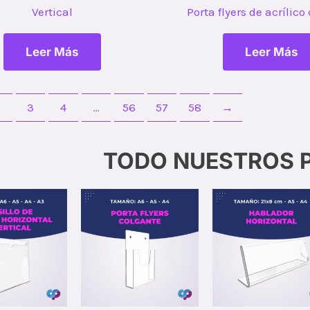
Vertical
Porta flyers de acrílico
Leer Más
Leer Más
2
3
4
…
56
57
58
→
TODO NUESTROS 