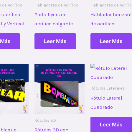
 de Acrílico
Habladores de Acrílico
Habladores de Acríli
e acrílico –
Porta flyers de
Hablador horizont
l y Vertical
acrílico colgante
de acrílico
 Más
Leer Más
Leer Más
Rótulos Laterales
Rótulo Lateral
Cuadrado
Rótulos 3D
Leer Más
 bloque
Rótulos 3D con