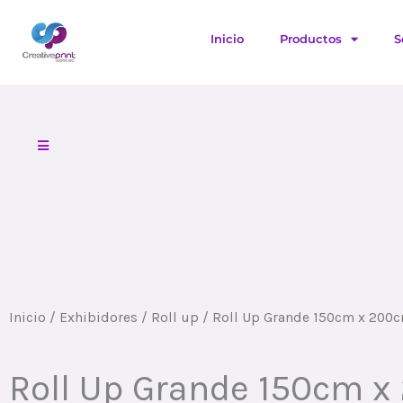
Ir
al
Inicio
Productos
S
contenido
Inicio
/
Exhibidores
/
Roll up
/ Roll Up Grande 150cm x 200
Roll Up Grande 150cm 