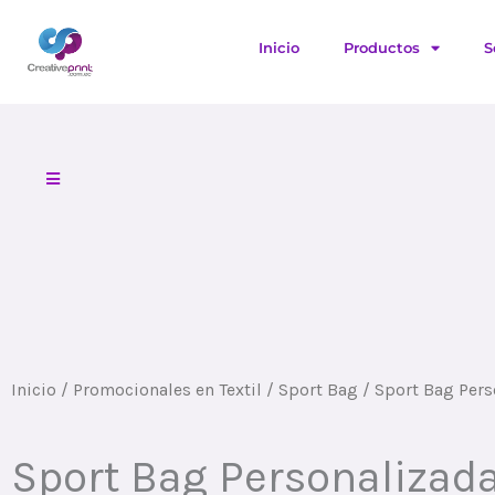
Ir
al
Inicio
Productos
S
contenido
Inicio
/
Promocionales en Textil
/
Sport Bag
/ Sport Bag Pers
Sport Bag Personalizad