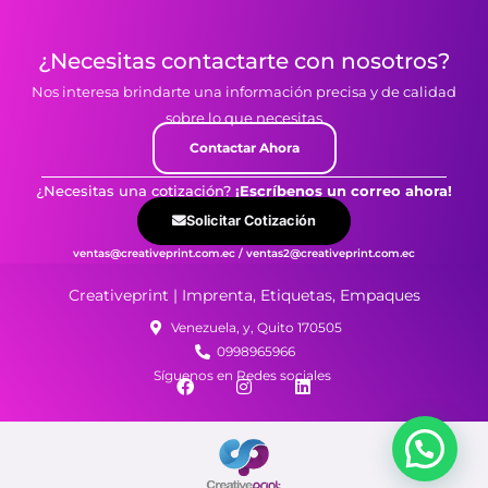
¿Necesitas contactarte con nosotros?
Nos interesa brindarte una información precisa y de calidad
sobre lo que necesitas
Contactar Ahora
¿Necesitas una cotización?
¡Escríbenos un correo ahora!
Solicitar Cotización
ventas@creativeprint.com.ec / ventas2@creativeprint.com.ec
Creativeprint | Imprenta, Etiquetas, Empaques
Venezuela, y, Quito 170505
0998965966
Síguenos en Redes sociales
F
I
L
a
n
i
c
s
n
e
t
k
b
a
e
o
g
d