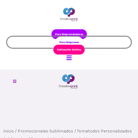
Ir
al
contenido
Para Emprendedores
Para Empresas
Cotización Online
Inicio
/
Promocionales Sublimados
/
Tomatodos Personalizados